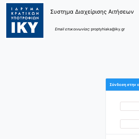
Συστημα Διαχείρισης Αιτήσεων
Email επικοινωνίας:
proptyhiaka@iky.gr
Σύνδεση στην 